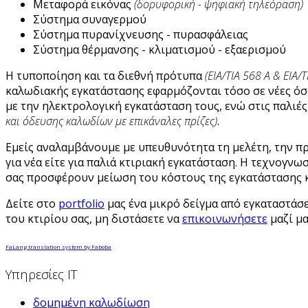
Μεταφορά εικόνας
(δορυφορική - ψηφιακή τηλεόραση)
Σύστημα συναγερμού
Σύστημα πυρανίχνευσης - πυρασφάλειας
Σύστημα θέρμανσης - κλιματισμού - εξαερισμού
Η τυποποίηση και τα διεθνή πρότυπα
(ΕΙΑ/ΤΙΑ 568 Α & ΕΙΑ
καλωδιακής εγκατάστασης εφαρμόζονται τόσο σε νέες όσο 
με την ηλεκτρολογική εγκατάσταση τους, ενώ στις παλιές
και όδευσης καλωδίων με επικάναλες πρίζες)
.
Εμείς αναλαμβάνουμε με υπευθυνότητα τη μελέτη, την π
για νέα είτε για παλιά κτιριακή εγκατάσταση. Η τεχνογν
σας προσφέρουν μείωση του κόστους της εγκατάστασης 
Δείτε στο
portfolio
μας ένα μικρό δείγμα από εγκαταστάσ
του κτιρίου σας, μη διστάσετε να
επικοινωνήσετε
μαζί μα
FaLang translation system by Faboba
Υπηρεσίες IT
δομημένη καλωδίωση