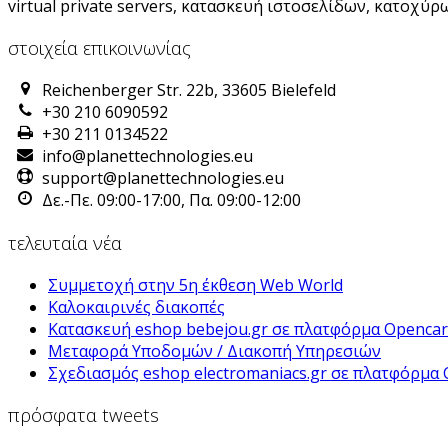
virtual private servers, κατασκευή ιστοσελίδων, κατοχ
στοιχεία επικοινωνίας
Reichenberger Str. 22b, 33605 Bielefeld
+30 210 6090592
+30 211 0134522
info@planettechnologies.eu
support@planettechnologies.eu
Δε.-Πε. 09:00-17:00, Πα. 09:00-12:00
τελευταία νέα
Συμμετοχή στην 5η έκθεση Web World
Καλοκαιρινές διακοπές
Κατασκευή eshop bebejou.gr σε πλατφόρμα Opencar
Μεταφορά Υποδομών / Διακοπή Υπηρεσιών
Σχεδιασμός eshop electromaniacs.gr σε πλατφόρμα 
πρόσφατα tweets