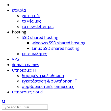
εταιρία
γιατί εμάς;
τα νέα μας
τα newsletter μας
hosting
SSD shared hosting
windows SSD shared hosting
Linux SSD shared hosting
μεταπωλητές
VPS
domain names
υπηρεσίες IT
δομημένη καλωδίωση
εγκατάσταση & συντήρηση IT
συμβουλευτικές υπηρεσίες
υπηρεσίες cloud