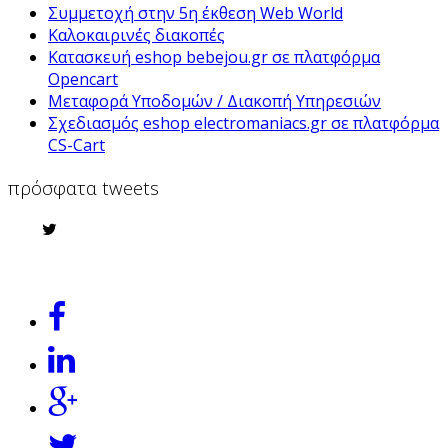
Συμμετοχή στην 5η έκθεση Web World
Καλοκαιρινές διακοπές
Κατασκευή eshop bebejou.gr σε πλατφόρμα
Opencart
Μεταφορά Υποδομών / Διακοπή Υπηρεσιών
Σχεδιασμός eshop electromaniacs.gr σε πλατφόρμα
CS-Cart
πρόσφατα tweets