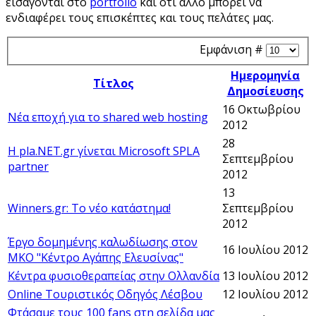
εισάγονται στο
portfolio
και ότι άλλο μπορεί να
ενδιαφέρει τους επισκέπτες και τους πελάτες μας.
Εμφάνιση #
Ημερομηνία
Τίτλος
Δημοσίευσης
16 Οκτωβρίου
Νέα εποχή για το shared web hosting
2012
28
Η pla.NET.gr γίνεται Microsoft SPLA
Σεπτεμβρίου
partner
2012
13
Winners.gr: Το νέο κατάστημα!
Σεπτεμβρίου
2012
Έργο δομημένης καλωδίωσης στον
16 Ιουλίου 2012
ΜΚΟ "Κέντρο Αγάπης Ελευσίνας"
Κέντρα φυσιοθεραπείας στην Ολλανδία
13 Ιουλίου 2012
Online Τουριστικός Οδηγός Λέσβου
12 Ιουλίου 2012
Φτάσαμε τους 100 fans στη σελίδα μας