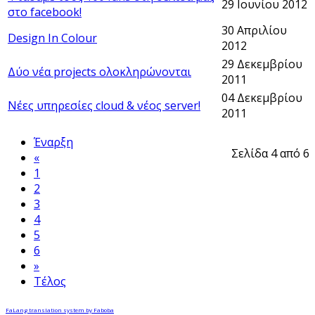
29 Ιουνίου 2012
στο facebook!
30 Απριλίου
Design In Colour
2012
29 Δεκεμβρίου
Δύο νέα projects ολοκληρώνονται
2011
04 Δεκεμβρίου
Νέες υπηρεσίες cloud & νέος server!
2011
Έναρξη
Σελίδα 4 από 6
«
1
2
3
4
5
6
»
Τέλος
FaLang translation system by Faboba